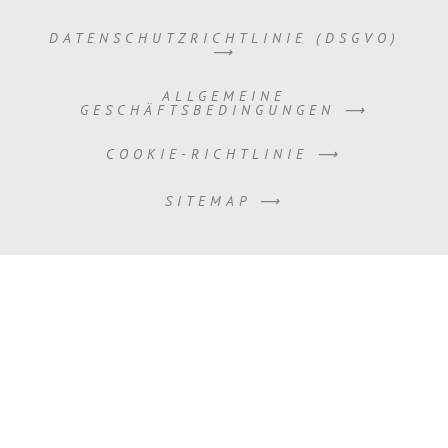
DATENSCHUTZRICHTLINIE (DSGVO)
⟶
ALLGEMEINE
GESCHÄFTSBEDINGUNGEN ⟶
COOKIE-RICHTLINIE ⟶
SITEMAP ⟶