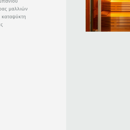
μπάνιου
ρας μαλλιών
ε καταψύκτη
ας