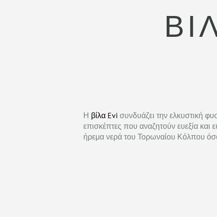
ΒΊ
Η
βίλα Evi
συνδυάζει την ελκυστική φυσ
επισκέπτες που αναζητούν ευεξία και ε
ήρεμα νερά του Τορωναίου Κόλπου όσο 